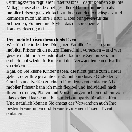
Öffnungszeiten regulärer Friseursalons – dafür können Sie Ihre
Mittagspause aber flexibel gestalten? Dann komme ich als
mobiler Friseur ganz einfach zu Ihnen an den Arbeitsplatz und
kümmere mich um Ihre Frisur. Dabei bringe ich für das
Schneiden, Föhnen und Stylen das entsprechende
Handwerkszeug mit.
Der mobile Friseurbesuch als Event
Was für eine tolle Idee: Die ganze Familie lässt sich vom
mobilen Friseur einen neuen Haarschnitt verpassen – und wer
gerade nicht im Friseurstuhl sitzt, kann die Zeit nutzen, um
endlich mal wieder in Ruhe mit den Verwandten einen Kaffee
zu trinken.
Egal, ob Sie kleine Kinder haben, die nicht gerne zum Friseur
gehen, oder Ihre gesamte Großfamilie inklusive Großeltern,
Cousins und Neffen zu einem Familienevent einladen: Als
mobiler Friseur kann ich mich flexibel und individuell nach
Ihren Terminen, Plänen und Vorstellungen richten und bin vom
klassischen Haarschnitt bis zur Frisurenparty für alles offen.
Und natürlich können Sie anstatt der Verwandten auch Ihre
besten Freundinnen und Freunde zu einem Friseur-Event
einladen.