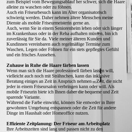
zum Beispiel vom Bewegungsablauf her schwer, sich die Haare
alleine zu waschen oder zu föhnen.
Auch ein Friseurbesuch kann im Alter organisatorisch
schwierig werden. Daher nehmen ältere Menschen meine
Dienste als mobile Friseurmeisterin gerne an.
Auch, wenn Sie in einem Seniorenheim leben oder sich länger
im Krankenhaus oder in der Reha aufhalten müssen, bin ich
zuverlässig für Sie da. Viele meiner älteren Kunden und
Kundinnen vereinbaren auch regelmäßige Termine zum
Waschen, Legen oder Föhnen für ein stets gepflegtes Gefühl
und ein frisches Aussehen.
Zuhause in Ruhe die Haare färben lassen
Wenn man sich die Haare professionell färben lassen will,
vielleicht auch noch mit Strähnchen, kann das inklusive
Beratung einiges an Zeit in Anspruch nehmen – Zeit, die nicht
jeder in einem Friseursalon verbringen kann oder will. Als
mobile Friseurin biete ich Ihnen daher die bequeme und Zeit
sparende Variante.
Während die Farbe einwirkt, können Sie entweder in Ihrer
gewohnten Umgebung entspannen oder die Zeit für andere
Dinge im Haushalt oder Homeoffice nutzen.
Effiziente Zeitplanung: Der Friseur am Arbeitsplatz
Ihre Arbeitszeiten sind lang und passen nicht zu den